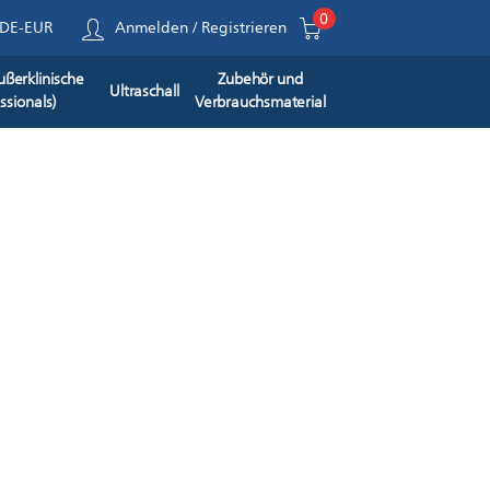
0
DE-EUR
Anmelden
/
Registrieren
ußerklinische
Zubehör und
Ultraschall
sionals)
Verbrauchsmaterial