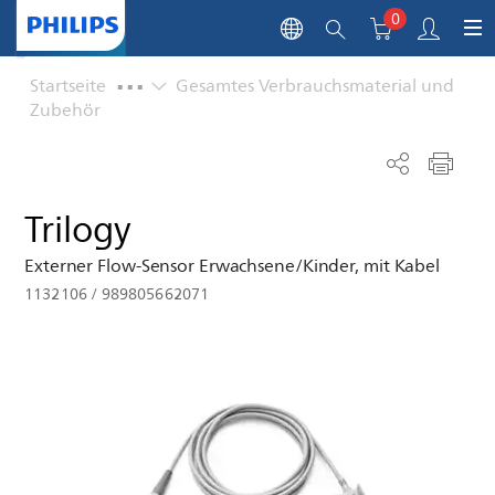
0
...
Startseite
Gesamtes Verbrauchsmaterial und
Zubehör
Trilogy
Externer Flow-Sensor Erwachsene/Kinder, mit Kabel
1132106
/
989805662071