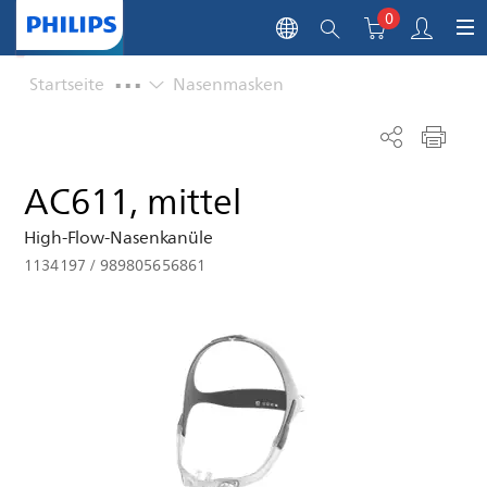
0
...
Startseite
Nasenmasken
AC611, mittel
High-Flow-Nasenkanüle
1134197
/
989805656861